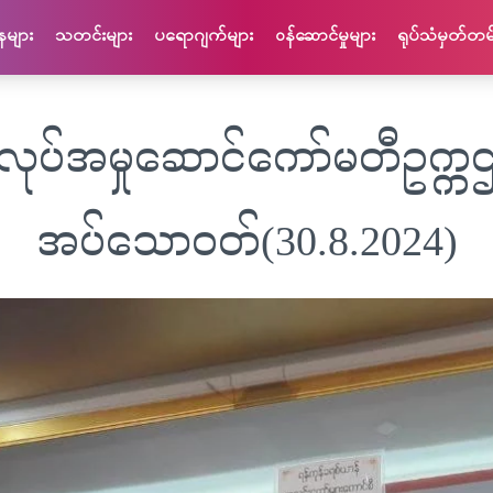
နများ
သတင်းများ
ပရောဂျက်များ
ဝန်​ဆောင်​မှု​များ
ရုပ်သံမှတ်တမ်
ုပ်အမှုဆောင်ကော်မတီဥက္ကဌ
အပ်သောဝတ်(30.8.2024)