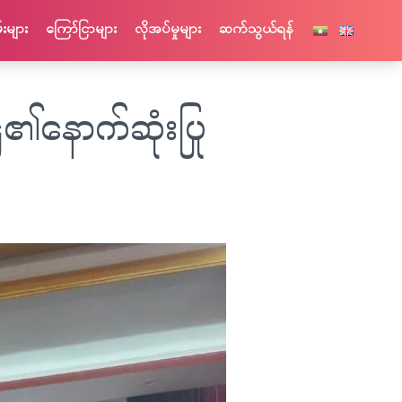
းများ
ကြော်ငြာများ
လိုအပ်မှုများ
ဆက်သွယ်ရန်
၏နောက်ဆုံးပြု