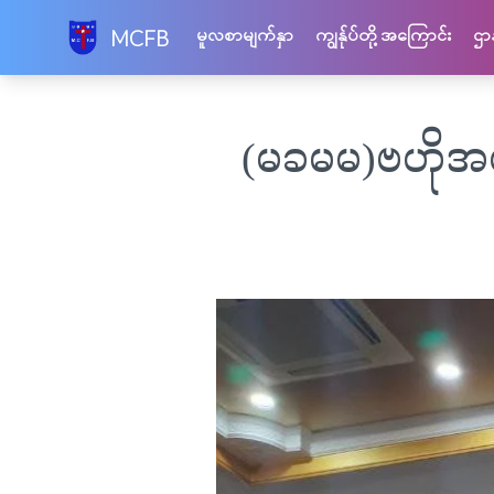
Skip
မူလစာမျက်နှာ
ကျွန်ုပ်တို့ အကြောင်း
ဌာ
MCFB
to
content
(မခမမ)ဗဟိုအလ