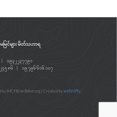
ျက်မမြင်များ မိတ်သဟာရ
|
၀၉၃၂၂၃၇၇၉၁
 ၂၄၅ ၈၆
|
၀၉ ၇၉၆ ၆၁၆ ၁၀၇
webnifty
d by (MCFB) mcfblind.org | Created by
.