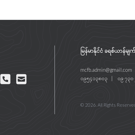
မြန်မာနိုင်ငံ ခရစ်ယာန်မ
mcfb.admin@gmail.com
၀၉၅၄၁၃၈၀၃
|
ဝ၉ ၇၃၀
© 2026. All Rights Reserve