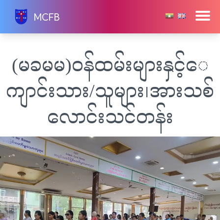
Skip
MCFB
to
content
(မခမမ)ဝန်ထမ်းများနှင့်‌ေ
ကျာင်းသား/သူများ၊အားသစ်
လောင်းသင်တန်း