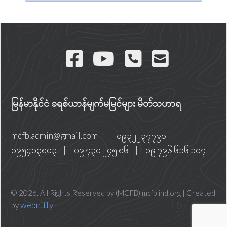
မြန်မာနိုင်ငံ ခရစ်ယာန်မျက်မမြင်များ မိတ်သဟာရ
mcfb.admin@gmail.com
|
၀၉၃၂၂၃၇၇၉၁
၀၉၅၄၁၃၈၀၃
|
ဝ၉ ၇၃၀ ၂၄၅ ၈၆
|
၀၉ ၇၉၆ ၆၁၆ ၁၀၇
© 2026. All Rights Reserved by (MCFB) mcfblind.org | Created
webnifty
by
.