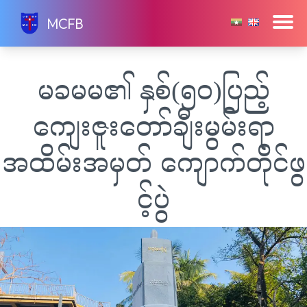
Skip
MCFB
to
content
မခမမ၏ နှစ်(၅၀)ပြည့်
ကျေးဇူးတော်ချီးမွမ်းရာ
အထိမ်းအမှတ် ကျောက်တိုင်ဖွ
င့်ပွဲ