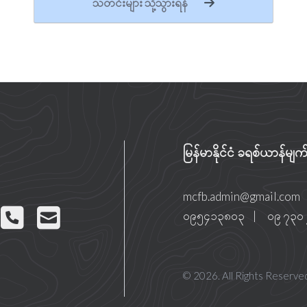
သတင်းများ သို့သွားရန်
မြန်မာနိုင်ငံ ခရစ်ယာန်မ
mcfb.admin@gmail.com
၀၉၅၄၁၃၈၀၃
|
ဝ၉ ၇၃၀
© 2026. All Rights Reserve