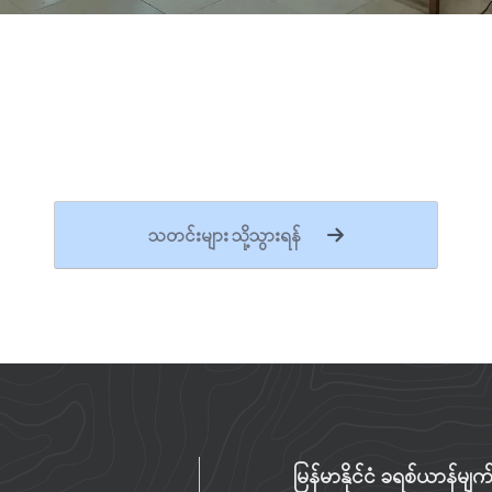
သတင်းများ သို့သွားရန်
မြန်မာနိုင်ငံ ခရစ်ယာန်မ