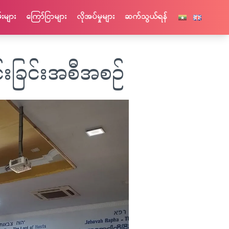
းများ
ကြော်ငြာများ
လိုအပ်မှုများ
ဆက်သွယ်ရန်
းခြင်းအစီအစဉ်