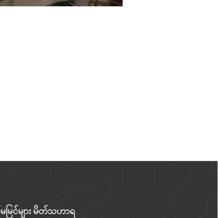
ျက်မမြင်များ မိတ်သဟာရ