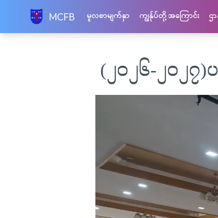
Skip
မူလစာမျက်နှာ
ကျွန်ုပ်တို့ အကြောင်း
ဌာ
MCFB
to
content
(၂၀၂၆-၂၀၂၇)ပ