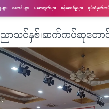
နများ
သတင်းများ
ပရောဂျက်များ
ဝန်​ဆောင်​မှု​များ
ရုပ်သံမှတ်တမ်
ညာသင်နှစ်၊ဆက်ကပ်ဆုတောင်