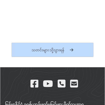
သတင်းများ သို့သွားရန်
မြန်မာနိုင်ငံ ခရစ်ယာန်မျက်မမြင်များ မိတ်သဟာရ