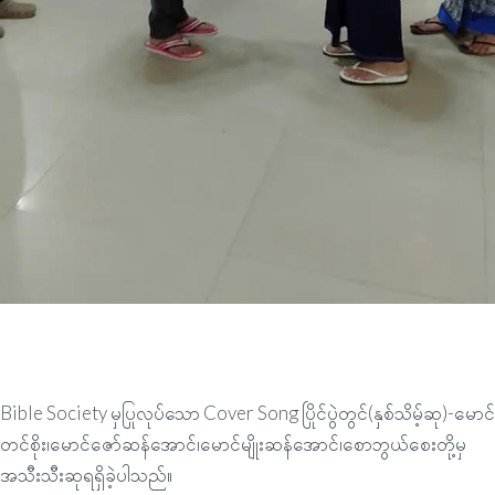
Bible Society မှပြုလုပ်သော Cover Song ပြိုင်ပွဲတွင်(နှစ်သိမ့်ဆု)-မောင်
တင်စိုး၊မောင်ဇော်ဆန်အောင်၊မောင်မျိုးဆန်အောင်၊စောဘွယ်စေးတို့မှ
အသီးသီးဆုရရှိခဲ့ပါသည်။