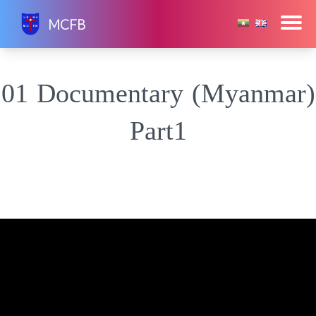
Skip
MCFB
to
content
01 Documentary (Myanmar)
Part1