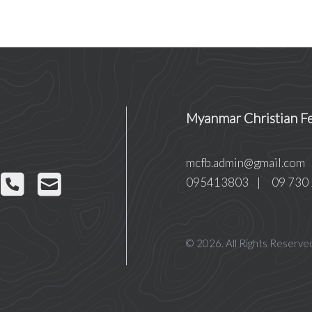
Myanmar Christian Fe
mcfb.admin@gmail.com
095413803
|
09 730
© 2026. All Rights Reserve