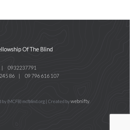
llowship Of The Blind
|
0932237791
 245 86
|
09 796 616 107
webnifty
d by (MCFB) mcfblind.org | Created by
.