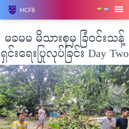
Skip
MCFB
to
content
မခမမ ​မိသားစုမှ ခြံဝင်းသန့်
ရှင်းရေးပြုလုပ်ခြင်း Day Two