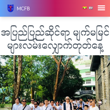
Skip
MCFB
to
content
အပြည်ပြည်ဆိုင်ရာ မျက်မမြင်
များလမ်းလျှောက်တုတ်နေ့